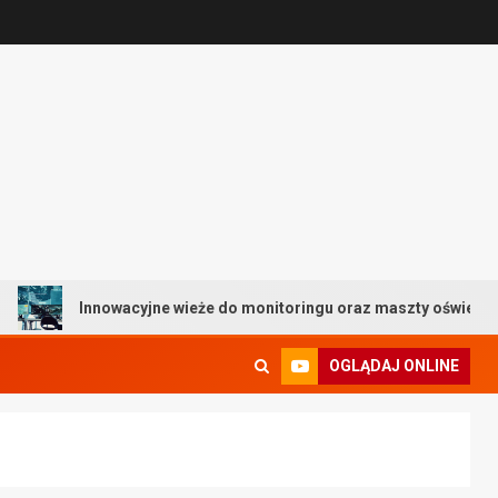
Innowacyjne wieże do monitoringu oraz maszty oświetleniowe –
OGLĄDAJ ONLINE